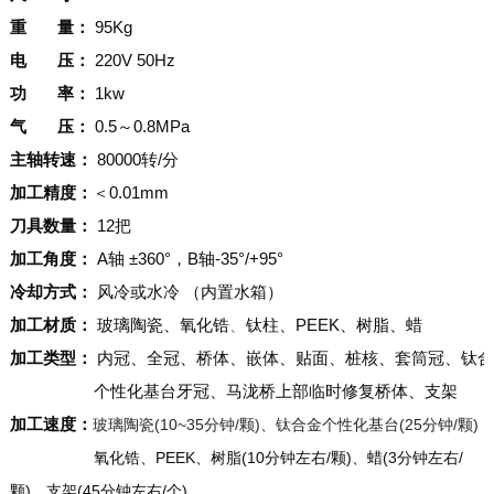
重 量
：
95Kg
电
压
：
220V 50Hz
功
率
：
1kw
气 压：
0.5～0.8MPa
主轴转速
：
80000转/分
加工精度：
＜0.01mm
刀具数量：
12把
加工角度
：
A轴 ±360°，B轴-35°/+95°
冷却方式：
风冷或
水冷 （内置水箱）
加工材质
：
玻璃陶瓷
、氧化锆
、
钛柱、PEEK、树脂、蜡
加工类型：
内冠、全冠、桥体、嵌体、贴面、桩核、套筒冠、钛合
个性化基台牙冠、马泷桥上部临时修复桥体、支架
加工速度
：
玻璃陶瓷(10~35分钟/颗)、钛合金个性化基台(25分钟/颗)
氧化锆、PEEK、树脂(10分钟左右/颗)、蜡(3分钟左右/
颗)、支架(45分钟左右/个)